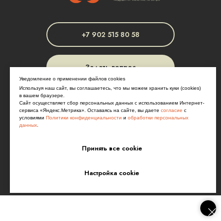
+7 902 515 80 58
Задать вопрос
Уведомление о применении файлов cookies
Используя наш сайт, вы соглашаетесь, что мы можем хранить куки (cookies)
в вашем браузере.
Сайт осуществляет сбор персональных данных с использованием Интернет-
сервиса «Яндекс.Метрика». Оставаясь на сайте, вы даете
согласие
с
условиями
Политики конфиденциальности
и
обработки персональных
данных
.
© 2026 Земля эмоций
Принять все cookie
РТО 025261
Политика конфиденциальности
Пользовательское соглашение
Разработка
и
маркетинг сайтов - WebCanape
Настройка cookie